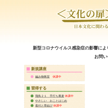
新型コロナウイルス感染症の影響によ
お問い
新規講座
編み物教室
休講中
習得する
飛鳥２１ 手打ち蕎麦
休講中
やさしい おことはじめ
着付と帯結び
休講中