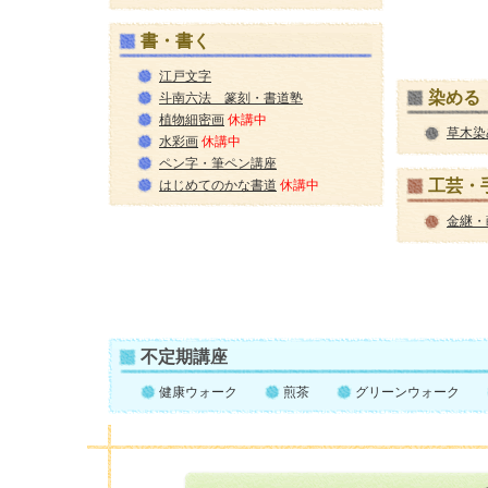
書・書く
江戸文字
染める
斗南六法 篆刻・書道塾
植物細密画
休講中
草木染
水彩画
休講中
ペン字・筆ペン講座
工芸・
はじめてのかな書道
休講中
金継・
不定期講座
健康ウォーク
煎茶
グリーンウォーク